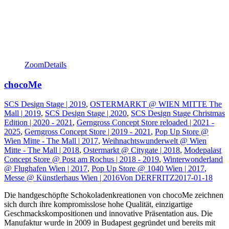
Zoom
Details
chocoMe
SCS Design Stage | 2019
,
OSTERMARKT @ WIEN MITTE The
Mall | 2019
,
SCS Design Stage | 2020
,
SCS Design Stage Christmas
Edition | 2020 - 2021
,
Gerngross Concept Store reloaded | 2021 -
2025
,
Gerngross Concept Store | 2019 - 2021
,
Pop Up Store @
Wien Mitte - The Mall | 2017
,
Weihnachtswunderwelt @ Wien
Mitte - The Mall | 2018
,
Ostermarkt @ Citygate | 2018
,
Modepalast
Concept Store @ Post am Rochus | 2018 - 2019
,
Winterwonderland
@ Flughafen Wien | 2017
,
Pop Up Store @ 1040 Wien | 2017
,
Messe @ Künstlerhaus Wien | 2016
Von
DERFRITZ
2017-01-18
Die handgeschöpfte Schokoladenkreationen von chocoMe zeichnen
sich durch ihre kompromisslose hohe Qualität, einzigartige
Geschmackskompositionen und innovative Präsentation aus. Die
Manufaktur wurde in 2009 in Budapest gegründet und bereits mit