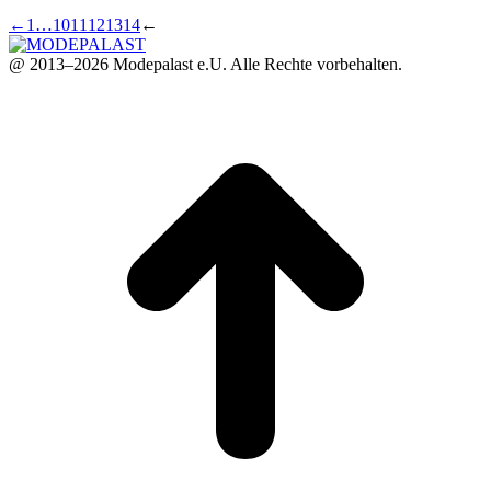
←
1
…
10
11
12
13
14
←
@ 2013–2026 Modepalast e.U. Alle Rechte vorbehalten.