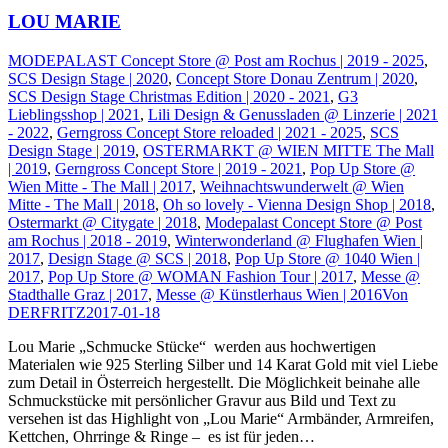
LOU MARIE
MODEPALAST Concept Store @ Post am Rochus | 2019 - 2025
,
SCS Design Stage | 2020
,
Concept Store Donau Zentrum | 2020
,
SCS Design Stage Christmas Edition | 2020 - 2021
,
G3
Lieblingsshop | 2021
,
Lili Design & Genussladen @ Linzerie | 2021
- 2022
,
Gerngross Concept Store reloaded | 2021 - 2025
,
SCS
Design Stage | 2019
,
OSTERMARKT @ WIEN MITTE The Mall
| 2019
,
Gerngross Concept Store | 2019 - 2021
,
Pop Up Store @
Wien Mitte - The Mall | 2017
,
Weihnachtswunderwelt @ Wien
Mitte - The Mall | 2018
,
Oh so lovely - Vienna Design Shop | 2018
,
Ostermarkt @ Citygate | 2018
,
Modepalast Concept Store @ Post
am Rochus | 2018 - 2019
,
Winterwonderland @ Flughafen Wien |
2017
,
Design Stage @ SCS | 2018
,
Pop Up Store @ 1040 Wien |
2017
,
Pop Up Store @ WOMAN Fashion Tour | 2017
,
Messe @
Stadthalle Graz | 2017
,
Messe @ Künstlerhaus Wien | 2016
Von
DERFRITZ
2017-01-18
Lou Marie „Schmucke Stücke“ werden aus hochwertigen
Materialen wie 925 Sterling Silber und 14 Karat Gold mit viel Liebe
zum Detail in Österreich hergestellt. Die Möglichkeit beinahe alle
Schmuckstücke mit persönlicher Gravur aus Bild und Text zu
versehen ist das Highlight von „Lou Marie“ Armbänder, Armreifen,
Kettchen, Ohrringe & Ringe – es ist für jeden…