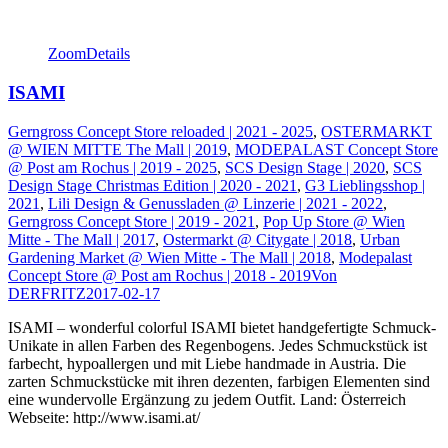
Zoom
Details
ISAMI
Gerngross Concept Store reloaded | 2021 - 2025
,
OSTERMARKT
@ WIEN MITTE The Mall | 2019
,
MODEPALAST Concept Store
@ Post am Rochus | 2019 - 2025
,
SCS Design Stage | 2020
,
SCS
Design Stage Christmas Edition | 2020 - 2021
,
G3 Lieblingsshop |
2021
,
Lili Design & Genussladen @ Linzerie | 2021 - 2022
,
Gerngross Concept Store | 2019 - 2021
,
Pop Up Store @ Wien
Mitte - The Mall | 2017
,
Ostermarkt @ Citygate | 2018
,
Urban
Gardening Market @ Wien Mitte - The Mall | 2018
,
Modepalast
Concept Store @ Post am Rochus | 2018 - 2019
Von
DERFRITZ
2017-02-17
ISAMI – wonderful colorful ISAMI bietet handgefertigte Schmuck-
Unikate in allen Farben des Regenbogens. Jedes Schmuckstück ist
farbecht, hypoallergen und mit Liebe handmade in Austria. Die
zarten Schmuckstücke mit ihren dezenten, farbigen Elementen sind
eine wundervolle Ergänzung zu jedem Outfit. Land: Österreich
Webseite: http://www.isami.at/