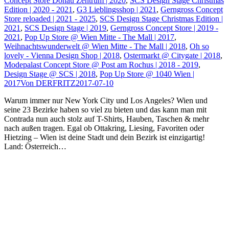
Concept Store Donau Zentrum | 2020
,
SCS Design Stage Christmas
Edition | 2020 - 2021
,
G3 Lieblingsshop | 2021
,
Gerngross Concept
Store reloaded | 2021 - 2025
,
SCS Design Stage Christmas Edition |
2021
,
SCS Design Stage | 2019
,
Gerngross Concept Store | 2019 -
2021
,
Pop Up Store @ Wien Mitte - The Mall | 2017
,
Weihnachtswunderwelt @ Wien Mitte - The Mall | 2018
,
Oh so
lovely - Vienna Design Shop | 2018
,
Ostermarkt @ Citygate | 2018
,
Modepalast Concept Store @ Post am Rochus | 2018 - 2019
,
Design Stage @ SCS | 2018
,
Pop Up Store @ 1040 Wien |
2017
Von
DERFRITZ
2017-07-10
Warum immer nur New York City und Los Angeles? Wien und
seine 23 Bezirke haben so viel zu bieten und das kann man mit
Contrada nun auch stolz auf T-Shirts, Hauben, Taschen & mehr
nach außen tragen. Egal ob Ottakring, Liesing, Favoriten oder
Hietzing – Wien ist deine Stadt und dein Bezirk ist einzigartig!
Land: Österreich…