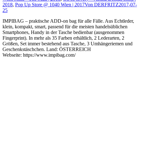
2018
,
Pop Up Store @ 1040 Wien | 2017
Von
DERFRITZ
2017-07-
25
IMPIBAG – praktische ADD-on bag für alle Fälle. Aus Echtleder,
klein, kompakt, smart, passend für die meisten handelsüblichen
Smartphones, Handy in der Tasche bedienbar (ausgenommen
Fingerprint). In mehr als 35 Farben erhältlich, 2 Lederarten, 2
Größen, Set immer bestehend aus Tasche, 3 Umhängeriemen und
Geschenkstäschchen. Land: ÖSTERREICH
Webseite: https://www.impibag.com/