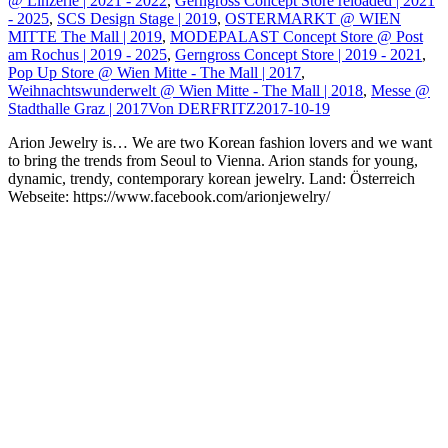
@ Linzerie | 2021 - 2022
,
Gerngross Concept Store reloaded | 2021
- 2025
,
SCS Design Stage | 2019
,
OSTERMARKT @ WIEN
MITTE The Mall | 2019
,
MODEPALAST Concept Store @ Post
am Rochus | 2019 - 2025
,
Gerngross Concept Store | 2019 - 2021
,
Pop Up Store @ Wien Mitte - The Mall | 2017
,
Weihnachtswunderwelt @ Wien Mitte - The Mall | 2018
,
Messe @
Stadthalle Graz | 2017
Von
DERFRITZ
2017-10-19
Arion Jewelry is… We are two Korean fashion lovers and we want
to bring the trends from Seoul to Vienna. Arion stands for young,
dynamic, trendy, contemporary korean jewelry. Land: Österreich
Webseite: https://www.facebook.com/arionjewelry/