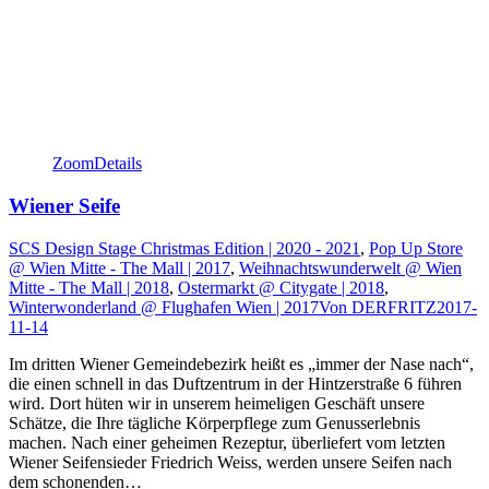
Zoom
Details
Wiener Seife
SCS Design Stage Christmas Edition | 2020 - 2021
,
Pop Up Store
@ Wien Mitte - The Mall | 2017
,
Weihnachtswunderwelt @ Wien
Mitte - The Mall | 2018
,
Ostermarkt @ Citygate | 2018
,
Winterwonderland @ Flughafen Wien | 2017
Von
DERFRITZ
2017-
11-14
Im dritten Wiener Gemeindebezirk heißt es „immer der Nase nach“,
die einen schnell in das Duftzentrum in der Hintzerstraße 6 führen
wird. Dort hüten wir in unserem heimeligen Geschäft unsere
Schätze, die Ihre tägliche Körperpflege zum Genusserlebnis
machen. Nach einer geheimen Rezeptur, überliefert vom letzten
Wiener Seifensieder Friedrich Weiss, werden unsere Seifen nach
dem schonenden…