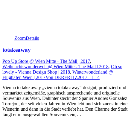
Zoom
Details
totakeaway
Pop Up Store @ Wien Mitte - The Mall | 2017
,
Weihnachtswunderwelt @ Wien Mitte - The Mall | 2018
,
Oh so
lovely - Vienna Design Shop | 2018
,
Winterwonderland @
Flughafen Wien | 2017
Von
DERFRITZ
2017-11-14
Vienna to take away „vienna totakeaway“ designt, produziert und
vermarktet zeitgemäße, graphisch ansprechende und originelle
Souvenirs aus Wien. Dahinter steckt der Spanier Andres Gonzalez
Torrejon, der seit vielen Jahren in Wien lebt und sich zuerst in eine
Wienerin und dann in die Stadt verliebt hat. Den Charme der Stadt
fängt er in ausgewählten Souvenirs ein,…