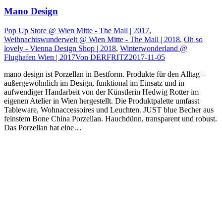
Mano Design
Pop Up Store @ Wien Mitte - The Mall | 2017
,
Weihnachtswunderwelt @ Wien Mitte - The Mall | 2018
,
Oh so
lovely - Vienna Design Shop | 2018
,
Winterwonderland @
Flughafen Wien | 2017
Von
DERFRITZ
2017-11-05
mano design ist Porzellan in Bestform. Produkte für den Alltag –
außergewöhnlich im Design, funktional im Einsatz und in
aufwendiger Handarbeit von der Künstlerin Hedwig Rotter im
eigenen Atelier in Wien hergestellt. Die Produktpalette umfasst
Tableware, Wohnaccessoires und Leuchten. JUST blue Becher aus
feinstem Bone China Porzellan. Hauchdünn, transparent und robust.
Das Porzellan hat eine…