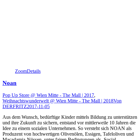
Zoom
Details
Noan
Pop Up Store @ Wien Mitte - The Mall | 2017
,
Weihnachtswunderwelt @ Wien Mitte - The Mall | 2018
Von
DERFRITZ
2017-11-05
Aus dem Wunsch, bedürftige Kinder mittels Bildung zu unterstützen
und ihre Zukunft zu sichern, entstand vor mittlerweile 10 Jahren die
Idee zu einem sozialen Unternehmen. So versteht sich NOAN als
Produzent von hochwertigen Olivenölen, Essigen, Tafeloliven und
Macadamia-Nüssen, unter fairen Bedingungen als ‚Social