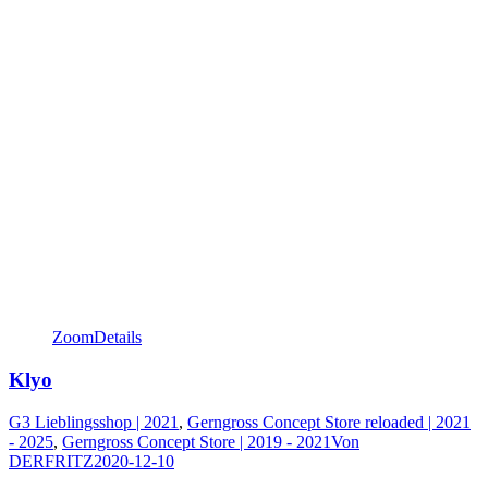
Zoom
Details
Klyo
G3 Lieblingsshop | 2021
,
Gerngross Concept Store reloaded | 2021
- 2025
,
Gerngross Concept Store | 2019 - 2021
Von
DERFRITZ
2020-12-10