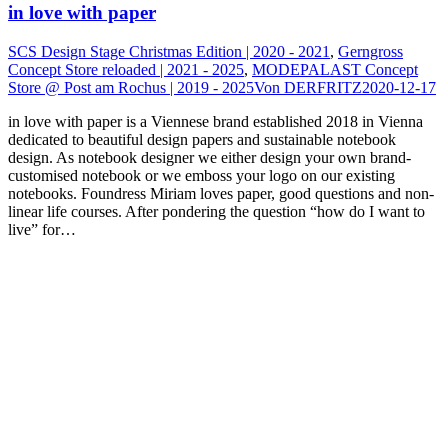
in love with paper
SCS Design Stage Christmas Edition | 2020 - 2021
,
Gerngross
Concept Store reloaded | 2021 - 2025
,
MODEPALAST Concept
Store @ Post am Rochus | 2019 - 2025
Von
DERFRITZ
2020-12-17
in love with paper is a Viennese brand established 2018 in Vienna
dedicated to beautiful design papers and sustainable notebook
design. As notebook designer we either design your own brand-
customised notebook or we emboss your logo on our existing
notebooks. Foundress Miriam loves paper, good questions and non-
linear life courses. After pondering the question “how do I want to
live” for…