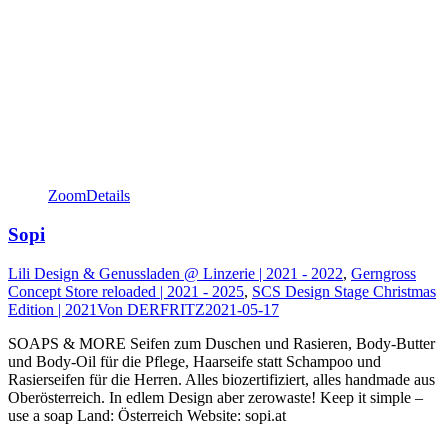
Zoom
Details
Sopi
Lili Design & Genussladen @ Linzerie | 2021 - 2022
,
Gerngross
Concept Store reloaded | 2021 - 2025
,
SCS Design Stage Christmas
Edition | 2021
Von
DERFRITZ
2021-05-17
SOAPS & MORE Seifen zum Duschen und Rasieren, Body-Butter
und Body-Oil für die Pflege, Haarseife statt Schampoo und
Rasierseifen für die Herren. Alles biozertifiziert, alles handmade aus
Oberösterreich. In edlem Design aber zerowaste! Keep it simple –
use a soap Land: Österreich Website: sopi.at