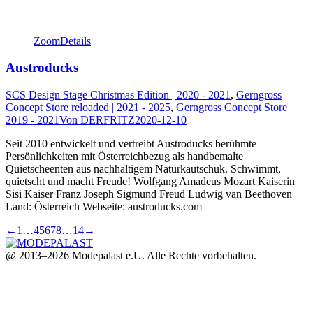
Zoom
Details
Austroducks
SCS Design Stage Christmas Edition | 2020 - 2021
,
Gerngross
Concept Store reloaded | 2021 - 2025
,
Gerngross Concept Store |
2019 - 2021
Von
DERFRITZ
2020-12-10
Seit 2010 entwickelt und vertreibt Austroducks berühmte
Persönlichkeiten mit Österreichbezug als handbemalte
Quietscheenten aus nachhaltigem Naturkautschuk. Schwimmt,
quietscht und macht Freude! Wolfgang Amadeus Mozart Kaiserin
Sisi Kaiser Franz Joseph Sigmund Freud Ludwig van Beethoven
Land: Österreich Webseite: austroducks.com
←
1
…
4
5
6
7
8
…
14
→
@ 2013–2026 Modepalast e.U. Alle Rechte vorbehalten.