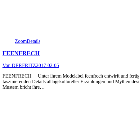
Zoom
Details
FEENFRECH
Von
DERFRITZ
2017-02-05
FEENFRECH Unter ihrem Modelabel feenfrech entwirft und fertigt Jul
faszinierenden Details alltagskultureller Erzählungen und Mythen desi
Mustern bricht ihre…