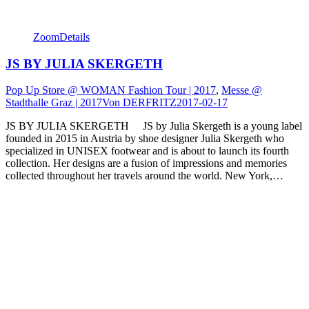
Zoom
Details
JS BY JULIA SKERGETH
Pop Up Store @ WOMAN Fashion Tour | 2017
,
Messe @
Stadthalle Graz | 2017
Von
DERFRITZ
2017-02-17
JS BY JULIA SKERGETH JS by Julia Skergeth is a young label
founded in 2015 in Austria by shoe designer Julia Skergeth who
specialized in UNISEX footwear and is about to launch its fourth
collection. Her designs are a fusion of impressions and memories
collected throughout her travels around the world. New York,…