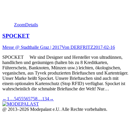
Zoom
Details
SPOCKET
Messe @ Stadthalle Graz | 2017
Von
DERFRITZ
2017-02-16
SPOCKET Wir sind Designer und Hersteller von ultradünnen,
handlichen und geräumigen (halten bis zu 8 Kreditkarten,
Führerschein, Banknoten, Münzen usw.) leichten, ökologischen,
veganischen, aus Tyvek produzierten Brieftaschen und Kartenträger.
Unser Marke heißt Spocket. Unsere Brieftaschen sind auch mit
einem optionalen Kartenschutz (Stop RFID) verfügbar. Spocket ist
wahrscheinlich die schmalste Brieftasche der Welt! Nur…
←
1
…
54
55
56
57
58
…
134
→
@ 2013–2026 Modepalast e.U. Alle Rechte vorbehalten.