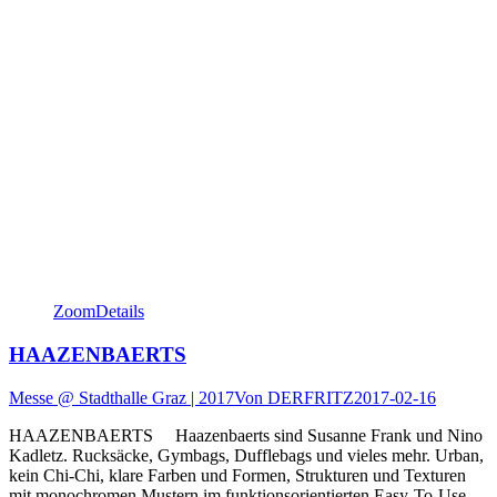
Zoom
Details
HAAZENBAERTS
Messe @ Stadthalle Graz | 2017
Von
DERFRITZ
2017-02-16
HAAZENBAERTS Haazenbaerts sind Susanne Frank und Nino
Kadletz. Rucksäcke, Gymbags, Dufflebags und vieles mehr. Urban,
kein Chi-Chi, klare Farben und Formen, Strukturen und Texturen
mit monochromen Mustern im funktionsorientierten Easy-To-Use-