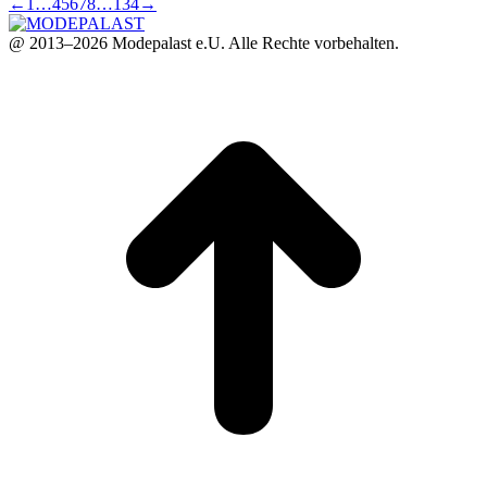
←
1
…
4
5
6
7
8
…
134
→
@ 2013–2026 Modepalast e.U. Alle Rechte vorbehalten.