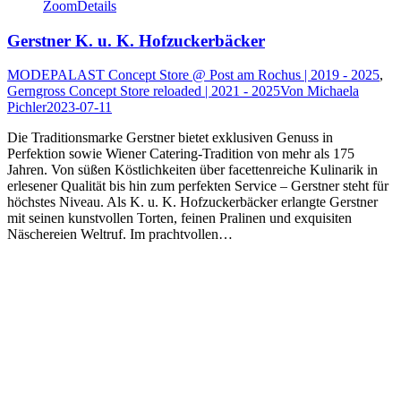
Zoom
Details
Gerstner K. u. K. Hofzuckerbäcker
MODEPALAST Concept Store @ Post am Rochus | 2019 - 2025
,
Gerngross Concept Store reloaded | 2021 - 2025
Von
Michaela
Pichler
2023-07-11
Die Traditionsmarke Gerstner bietet exklusiven Genuss in
Perfektion sowie Wiener Catering-Tradition von mehr als 175
Jahren. Von süßen Köstlichkeiten über facettenreiche Kulinarik in
erlesener Qualität bis hin zum perfekten Service – Gerstner steht für
höchstes Niveau. Als K. u. K. Hofzuckerbäcker erlangte Gerstner
mit seinen kunstvollen Torten, feinen Pralinen und exquisiten
Näschereien Weltruf. Im prachtvollen…