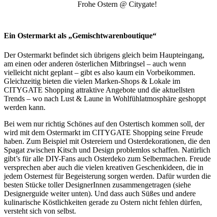
Frohe Ostern @ Citygate!
Ein Ostermarkt als „Gemischtwarenboutique“
Der Ostermarkt befindet sich übrigens gleich beim Haupteingang,
am einen oder anderen österlichen Mitbringsel – auch wenn
vielleicht nicht geplant – gibt es also kaum ein Vorbeikommen.
Gleichzeitig bieten die vielen Marken-Shops & Lokale im
CITYGATE Shopping attraktive Angebote und die aktuellsten
Trends – wo nach Lust & Laune in Wohlfühlatmosphäre geshoppt
werden kann.
Bei wem nur richtig Schönes auf den Ostertisch kommen soll, der
wird mit dem Ostermarkt im CITYGATE Shopping seine Freude
haben. Zum Beispiel mit Ostereiern und Osterdekorationen, die den
Spagat zwischen Kitsch und Design problemlos schaffen. Natürlich
gibt’s für alle DIY-Fans auch Osterdeko zum Selbermachen. Freude
versprechen aber auch die vielen kreativen Geschenkideen, die in
jedem Osternest für Begeisterung sorgen werden. Dafür wurden die
besten Stücke toller DesignerInnen zusammengetragen (siehe
Designerguide weiter unten). Und dass auch Süßes und andere
kulinarische Köstlichkeiten gerade zu Ostern nicht fehlen dürfen,
versteht sich von selbst.