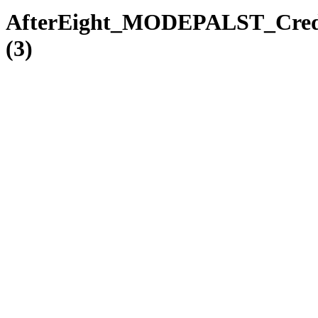
AfterEight_MODEPALST_Credi
(3)