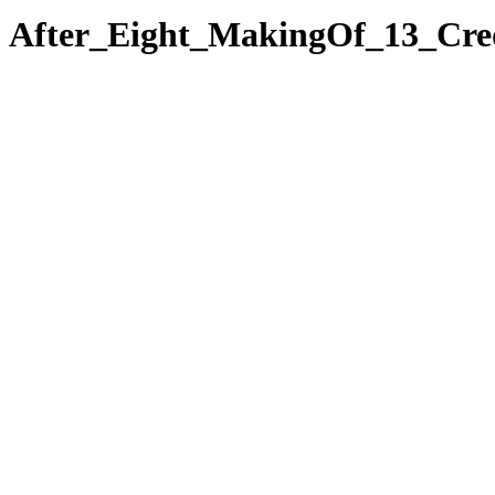
After_Eight_MakingOf_13_Cred