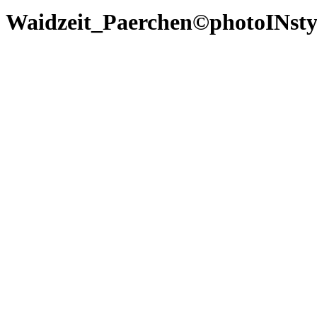
Waidzeit_Paerchen©photoINst