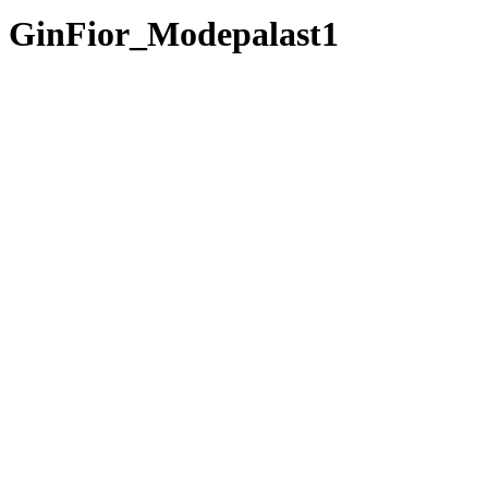
GinFior_Modepalast1