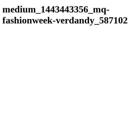
medium_1443443356_mq-
fashionweek-verdandy_587102