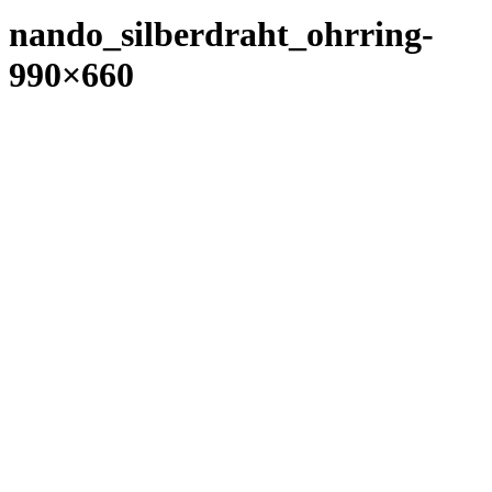
nando_silberdraht_ohrring-
990×660