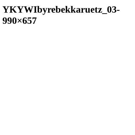
YKYWIbyrebekkaruetz_03-
990×657