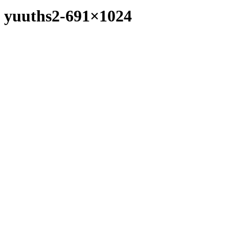
yuuths2-691×1024