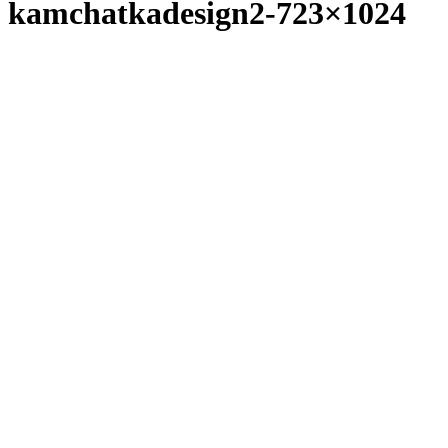
kamchatkadesign2-723×1024