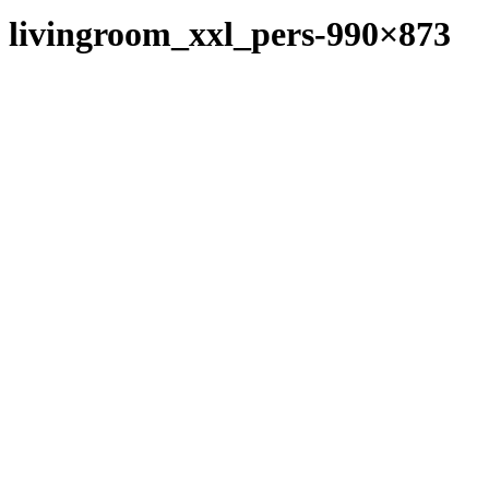
livingroom_xxl_pers-990×873