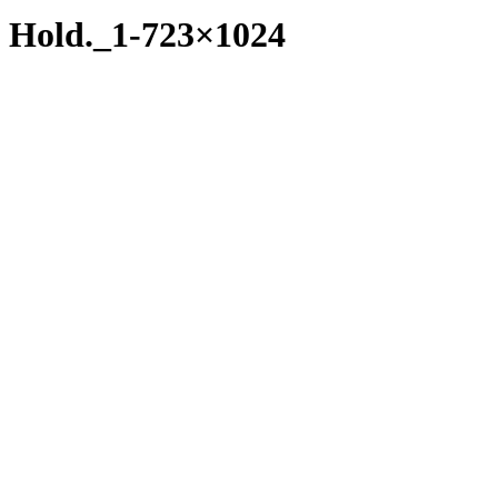
Hold._1-723×1024