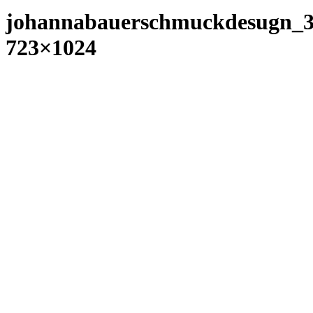
johannabauerschmuckdesugn_3
723×1024